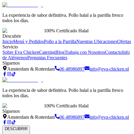
La experiencia de sabor definitiva. Pollo halal a la parrilla fresco
todos los días.
100% Certificado Halal
Descubrir
Inicio
Menú y Pedidos
Pollo a la Parrilla
Nuestras Ubicaciones
Ofertas
Servicio
Sobre Eva Chicken
Catering
Blog
Trabaja con Nosotros
Contacto
Info
de Alérgenos
Preguntas Frecuentes
Síguenos
Amsterdam & Rotterdam
06 48986897
info@eva-chicken.nl
La experiencia de sabor definitiva. Pollo halal a la parrilla fresco
todos los días.
100% Certificado Halal
Síguenos
Amsterdam & Rotterdam
06 48986897
info@eva-chicken.nl
DESCUBRIR