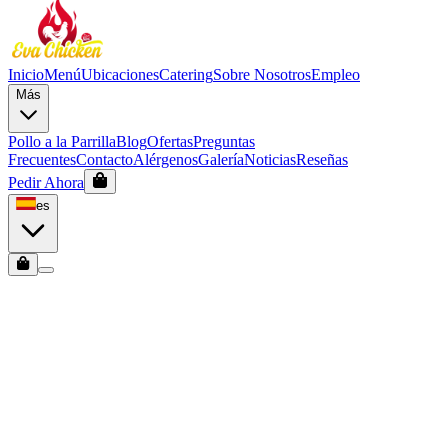
Inicio
Menú
Ubicaciones
Catering
Sobre Nosotros
Empleo
Más
Pollo a la Parrilla
Blog
Ofertas
Preguntas
Frecuentes
Contacto
Alérgenos
Galería
Noticias
Reseñas
Pedir Ahora
es