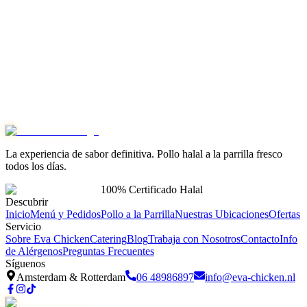
Amsterdam
“
Broodje kip stukjes gehad super veel kip erin goed broodje veel
keuze uit sausen super!!
”
Local Guide · 34 reviews
Laat ook jouw review achter op Google Maps!
Review
Amsterdam
Review
Rotterdam
La experiencia de sabor definitiva. Pollo halal a la parrilla fresco
todos los días.
100% Certificado Halal
Descubrir
Inicio
Menú y Pedidos
Pollo a la Parrilla
Nuestras Ubicaciones
Ofertas
Servicio
Sobre Eva Chicken
Catering
Blog
Trabaja con Nosotros
Contacto
Info
de Alérgenos
Preguntas Frecuentes
Síguenos
Amsterdam & Rotterdam
06 48986897
info@eva-chicken.nl