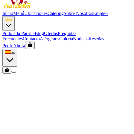
Inicio
Menú
Ubicaciones
Catering
Sobre Nosotros
Empleo
Más
Pollo a la Parrilla
Blog
Ofertas
Preguntas
Frecuentes
Contacto
Alérgenos
Galería
Noticias
Reseñas
Pedir Ahora
es
Alle
9
Amsterdam
5
Rotterdam
4